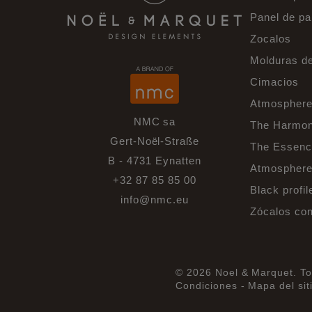
Panel de p
Zocalos
Molduras d
Cimacios
Atmosphere
NMC sa
The Harmon
Gert-Noël-Straße
The Essenc
B - 4731 Eynatten
Atmospheres
+32 87 85 85 00
Black profil
info@nmc.eu
Zócalos con
© 2026 Noel & Marquet. To
Condiciones -
Mapa del sit