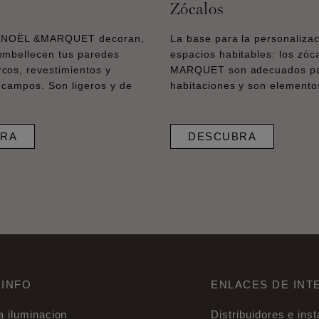
Zócalos
s NOËL &MARQUET decoran,
La base para la personalizac
embellecen tus paredes
espacios habitables: los zó
cos, revestimientos y
MARQUET son adecuados par
 campos. Son ligeros y de
habitaciones y son elemento
RA
DESCUBRA
 INFO
ENLACES DE INT
a iluminacion
Distribuidores e ins