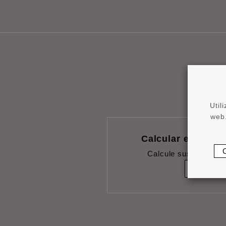
Util
web.
Calcular el cons
Calcule sus necesid
CALC