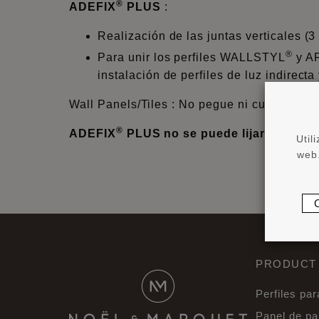
®
ADEFIX
PLUS
:
Realización de las juntas verticales
®
Para unir los perfiles WALLSTYL
y A
instalación de perfiles de luz indirect
Wall Panels/Tiles : No pegue ni cubra las j
®
ADEFIX
PLUS no se puede lijar o pintar
Util
web.
PRODUCT
Perfiles par
Panel de p