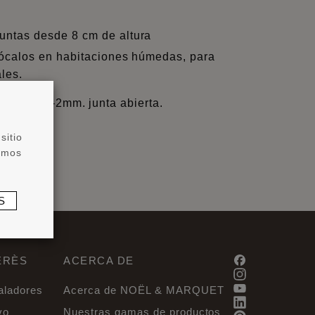
untas desde 8 cm de altura
 zócalos en habitaciones húmedas, para
ales.
VE mín. 1-2mm. junta abierta.
sitio
zamos
S
ERÈS
ACERCA DE
taladores
Acerca de NOËL & MARQUET
vo
Nuestras gamas de productos