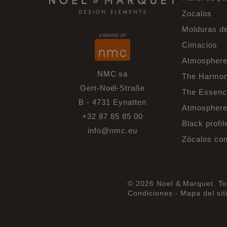
Zocalos
Molduras d
Cimacios
Atmosphere
NMC sa
The Harmon
Gert-Noël-Straße
The Essenc
B - 4731 Eynatten
Atmospheres
+32 87 85 85 00
Black profil
info@nmc.eu
Zócalos con
© 2026 Noel & Marquet. To
Condiciones -
Mapa del sit