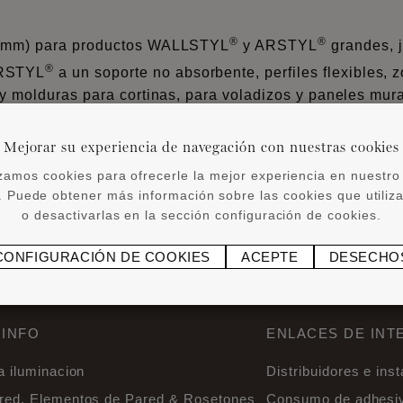
®
®
 (3 mm) para productos WALLSTYL
y ARSTYL
grandes, j
®
RSTYL
a un soporte no absorbente, perfiles flexibles,
a y molduras para cortinas, para voladizos y paneles mur
untas. Unión, sólo en el techo o en la pared. LIQUID, WA
Mejorar su experiencia de navegación con nuestras cookies
®
 y se debe recubrir con ADEFIX
.
izamos cookies para ofrecerle la mejor experiencia en nuestro 
 Puede obtener más información sobre las cookies que utili
o desactivarlas en la sección configuración de cookies.
CONFIGURACIÓN DE COOKIES
ACEPTE
DESECHO
 INFO
ENLACES DE INT
a iluminacion
Distribuidores e ins
ared, Elementos de Pared & Rosetones
Consumo de adhesi