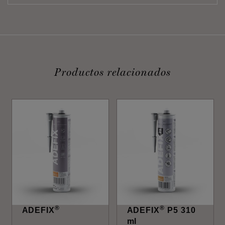
Productos relacionados
®
®
ADEFIX
ADEFIX
P5 310
ml