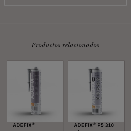
Productos relacionados
®
®
ADEFIX
ADEFIX
P5 310