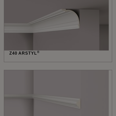
®
Z40 ARSTYL