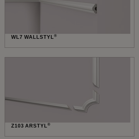
®
WL7 WALLSTYL
®
Z103 ARSTYL