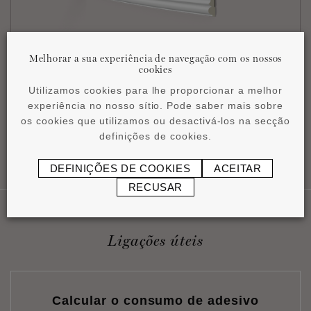
Melhorar a sua experiência de navegação com os nossos
®
Z1360 FLEX ARSTYL
cookies
60 x 15 x 2000 mm
Utilizamos cookies para lhe proporcionar a melhor
experiência no nosso sítio. Pode saber mais sobre
os cookies que utilizamos ou desactivá-los na secção
definições de cookies.
VOLTAR AO TOPO DA PÁGINA
DEFINIÇÕES DE COOKIES
ACEITAR
RECUSAR
Ligações úteis
Calcular o consumo de adesivo