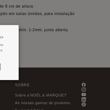
 de 8 cm de altura
dapés em salas úmidas, para instalação
D, WAVE = mín. 1-2mm. junta aberta.
es
no
ou
SOBRE
s
Sobre a NOËL & MARQUET
As nossas gamas de produtos