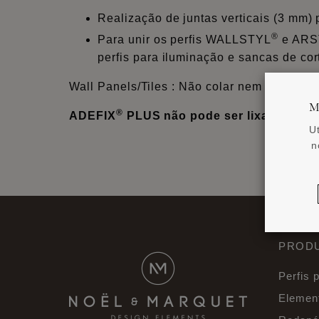
Realização de juntas verticais (3 mm
®
Para unir os perfis WALLSTYL
e ARS
perfis para iluminação e sancas de cor
Wall Panels/Tiles : Não colar nem revestir
M
®
ADEFIX
PLUS não pode ser lixado ou pi
U
n
PRODU
Perfis 
Elemen