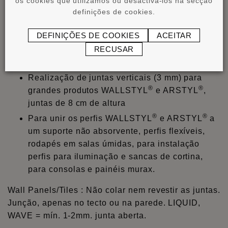
os cookies que utilizamos ou desactivá-los na secção
teste no substrato e no perfil. Observe sempre as
definições de cookies.
instruções de instalação e a folha de dados
DEFINIÇÕES DE COOKIES
ACEITAR
técnicos.
RECUSAR
®
ADEFIX
PLUS
:
Realização de juntas verticais (3 mm) para
®
®
grandes produtos WALLSTYL
e ARSTYL
,
juntas de 8 cm de altura
®
®
Para unir os perfis WALLSTYL
e ARSTYL
a
um suporte não absorvente, perfis flexíveis,
rodapés em salas úmidas, para instalação
perfis para iluminação e sancas de cortina,
para consolas e painéis murax.
Wall Panels/Tiles : Não colar nem revestir as juntas.
Junção, apenas no tecto ou na parede. LIQUID,
WAVE = mín. 1-2mm. junta aberta.