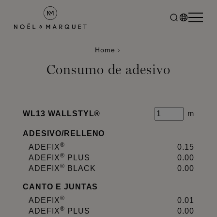
Home
Consumo de adesivo
WL13 WALLSTYL®
m
ADESIVO
/
RELLENO
®
ADEFIX
0.15
®
ADEFIX
PLUS
0.00
®
ADEFIX
BLACK
0.00
CANTO E JUNTAS
®
ADEFIX
0.01
®
ADEFIX
PLUS
0.00