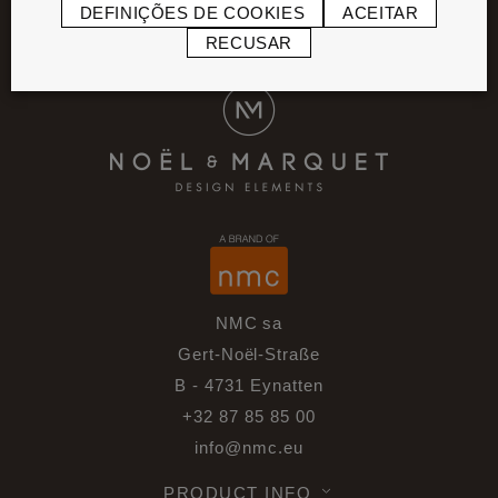
DEFINIÇÕES DE COOKIES
ACEITAR
RECUSAR
NMC sa
Gert-Noël-Straße
B - 4731 Eynatten
+32 87 85 85 00
info@nmc.eu
PRODUCT INFO