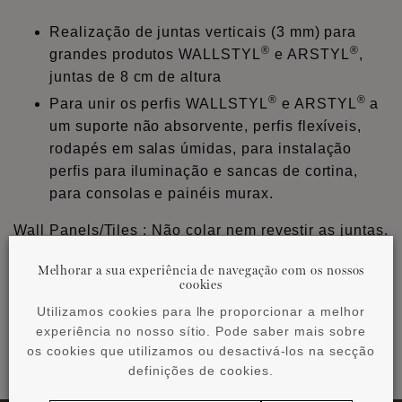
Realização de juntas verticais (3 mm) para
®
®
grandes produtos WALLSTYL
e ARSTYL
,
juntas de 8 cm de altura
®
®
Para unir os perfis WALLSTYL
e ARSTYL
a
um suporte não absorvente, perfis flexíveis,
rodapés em salas úmidas, para instalação
perfis para iluminação e sancas de cortina,
para consolas e painéis murax.
Wall Panels/Tiles : Não colar nem revestir as juntas.
Junção, apenas no tecto ou na parede. LIQUID,
Melhorar a sua experiência de navegação com os nossos
WAVE = mín. 1-2mm. junta aberta.
cookies
®
Utilizamos cookies para lhe proporcionar a melhor
ADEFIX
PLUS não pode ser lixado ou pintado e
experiência no nosso sítio. Pode saber mais sobre
®
deve ser revestido com ADEFIX
.
os cookies que utilizamos ou desactivá-los na secção
definições de cookies.