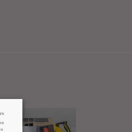
es
no
ou