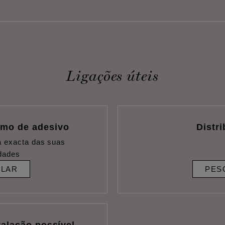
Ligações úteis
umo de adesivo
Distr
a exacta das suas
dades
ULAR
PES
talação possível