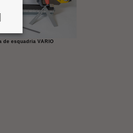
a de esquadria VARIO