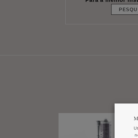
PESQU
M
U
n