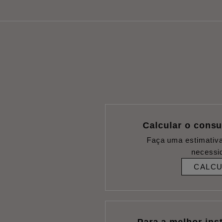
Calcular o cons
Faça uma estimativ
necessi
CALC
Para a melhor ins