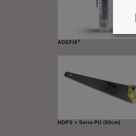
®
ADEFIX
HDPS + Serra PU (50cm)