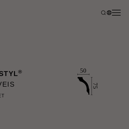
®
RSTYL
VEIS
ET