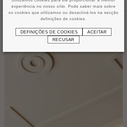
Utilizamos cookies para lhe proporcionar a melhor
experiência no nosso sítio. Pode saber mais sobre
os cookies que utilizamos ou desactivá-los na secção
definições de cookies.
DEFINIÇÕES DE COOKIES
ACEITAR
Nossas Aplicaçôes
RECUSAR