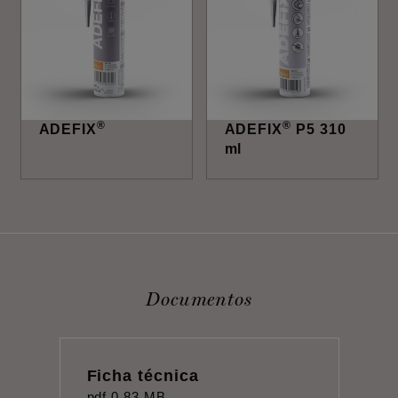
®
®
ADEFIX
ADEFIX
P5 310
ml
Documentos
Ficha técnica
pdf
0,83 MB