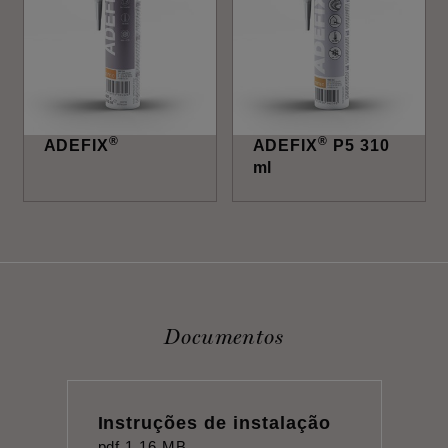
®
®
ADEFIX
ADEFIX
P5 310
ml
Documentos
Instruções de instalação
pdf
1,16 MB