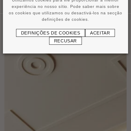
Utilizamos cookies para lhe proporcionar a melhor
experiência no nosso sítio. Pode saber mais sobre
os cookies que utilizamos ou desactivá-los na secção
definições de cookies.
DEFINIÇÕES DE COOKIES
ACEITAR
Nossas Aplicaçôes
RECUSAR