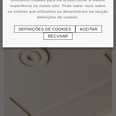
Utilizamos cookies para lhe proporcionar a melhor
experiência no nosso sítio. Pode saber mais sobre
os cookies que utilizamos ou desactivá-los na secção
definições de cookies.
DEFINIÇÕES DE COOKIES
ACEITAR
Nossas Aplicaçôes
RECUSAR