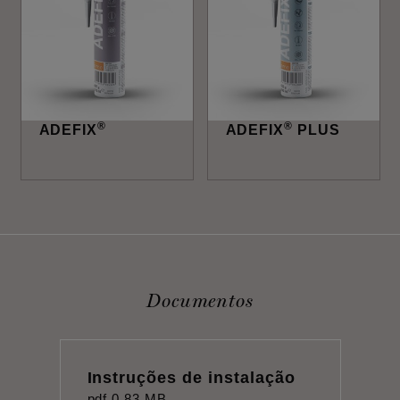
®
®
ADEFIX
ADEFIX
PLUS
Documentos
Instruções de instalação
pdf
0,83 MB