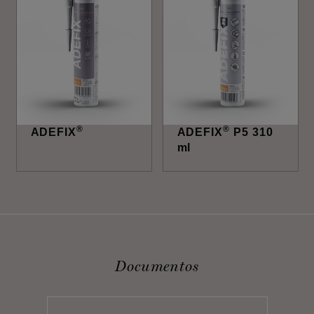
®
®
ADEFIX
ADEFIX
P5 310
ml
Documentos