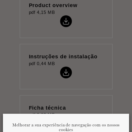
Product overview
pdf
4,15 MB
Instruções de instalação
pdf
0,44 MB
Ficha técnica
pdf
0,83 MB
Melhorar a sua experiência de navegação com os nossos
cookies