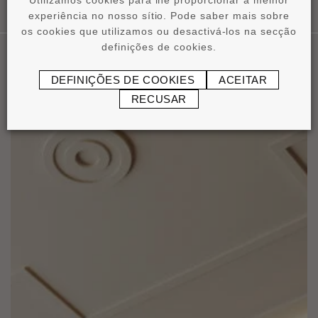
Utilizamos cookies para lhe proporcionar a melhor
experiência no nosso sítio. Pode saber mais sobre
os cookies que utilizamos ou desactivá-los na secção
definições de cookies.
DEFINIÇÕES DE COOKIES
ACEITAR
Nossas Aplicaçôes
RECUSAR