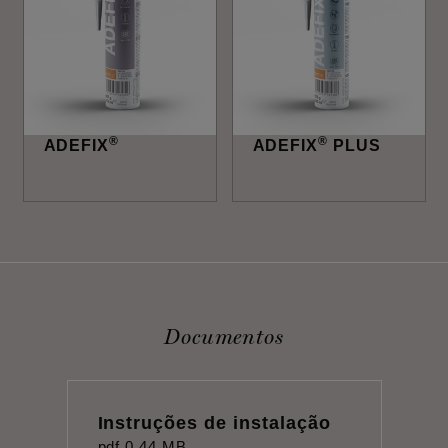
®
®
ADEFIX
ADEFIX
PLUS
Documentos
Instruções de instalação
pdf
0,44 MB