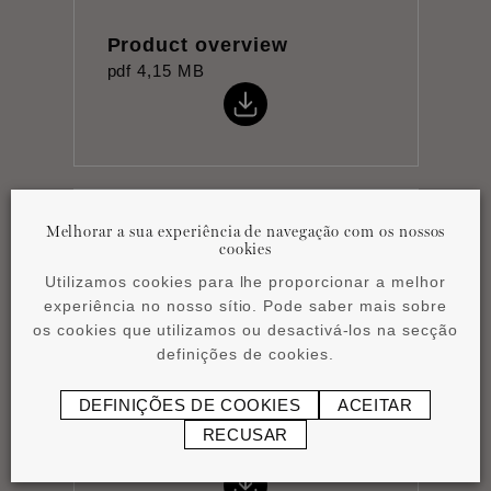
Product overview
pdf
4,15 MB
Melhorar a sua experiência de navegação com os nossos
Instruções de instalação
cookies
pdf
0,43 MB
Utilizamos cookies para lhe proporcionar a melhor
experiência no nosso sítio. Pode saber mais sobre
os cookies que utilizamos ou desactivá-los na secção
definições de cookies.
DEFINIÇÕES DE COOKIES
ACEITAR
Atmospheres Vol. 2
RECUSAR
pdf
14,51 MB