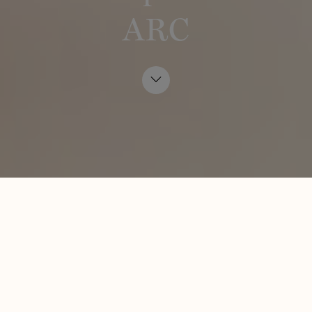
ARC
A elegância das curvas
Os nossos novos painéis de parede, Arc S e Arc L,
são uma reinterpretação de um lambrim tradicional.
Caracterizado por uma silhueta harmoniosa, o
contraste delicado de linhas rectas e redondas cria
um contorno subtil em torno da superfície curva.
VERIFIQUE OS NOSSOS PRODUTOS