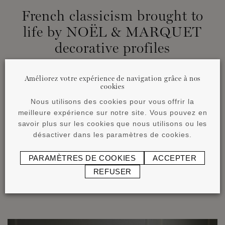
French classicism brought to
life by NOËL & MARQUET
decorative profiles
Améliorez votre expérience de navigation grâce à nos
Les éléments décoratifs de NOËL & MARQUET
cookies
servent avant tout de fil conducteur pour cette
Nous utilisons des cookies pour vous offrir la
résidence. Présents dans toutes les pièces, les
meilleure expérience sur notre site. Vous pouvez en
différents profilés assurent une uniformité
savoir plus sur les cookies que nous utilisons ou les
architecturale et une cohérence en termes de
désactiver dans les paramètres de cookies.
style. Ils ont également permis d’insuffler un
style de classicisme à la française qui
PARAMÈTRES DE COOKIES
ACCEPTER
caractérise aujourd’hui fondamentalement
REFUSER
l’ensemble de cet espace de vie.