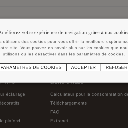
Améliorez votre expérience de navigation grâce à nos cookie
 utilisons des cookies pour vous offrir la meilleure expérienc
notre site. Vous pouvez en savoir plus sur les cookies que nou
utilisons ou les désactiver dans les paramètres de cookies.
RETOUR AUX NEWS
PARAMÈTRES DE COOKIES
ACCEPTER
REFUSER
 INFO
LIENS UTILES
our éclairage
Calculateur pour la consommation de
écoratifs
Téléchargements
FAQ
de plafond
Extranet