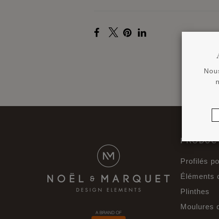
Nous
PRODUCT
Profilés p
Éléments d
Plinthes
Moulures 