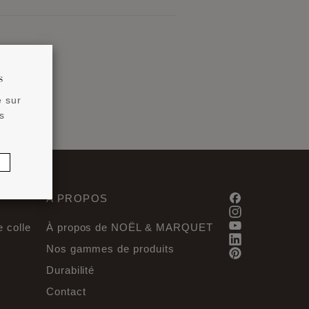
s
e sur
s
A PROPOS
 colle
À propos de NOËL & MARQUET
Nos gammes de produits
Durabilité
Contact