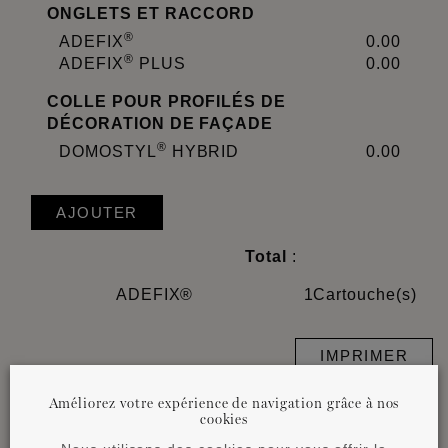
ONGLETS ET RACCORD
®
ADEFIX
0.00
®
ADEFIX
PLUS
0.00
COLLE POUR PROFILÉS DE
DÉCORATION DE FAÇADE
®
DOMOSTYL
HYBRID
0.00
AJOUTER
Total
:
ADEFIX®
1
Cartouche(s)
IMPRIMER
Améliorez votre expérience de navigation grâce à nos
cookies
Remarque importante :
La consommation de colle