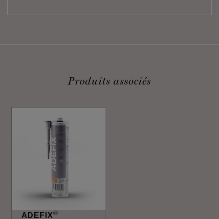
Produits associés
®
ADEFIX