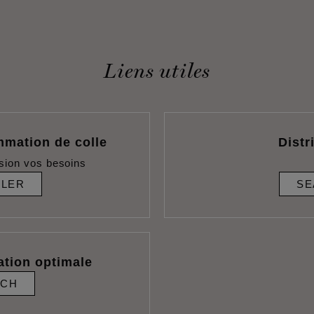
Liens utiles
mmation de colle
Distr
sion vos besoins
ULER
SE
ation optimale
RCH