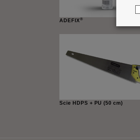
®
ADEFIX
Scie HDPS + PU (50 cm)