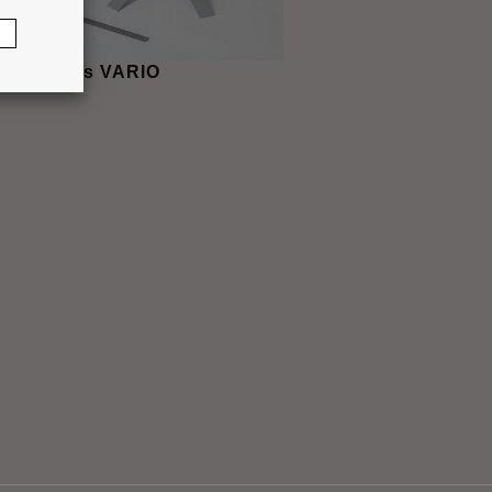
e à onglets VARIO