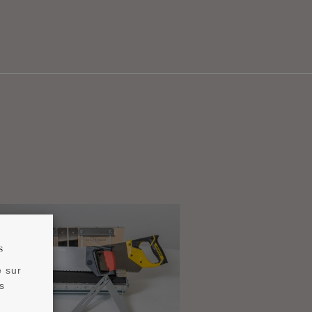
s
e sur
s