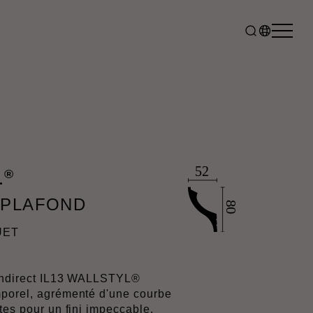
®
L
 PLAFOND
UET
e indirect IL13 WALLSTYL®
mporel, agrémenté d'une courbe
tes pour un fini impeccable.