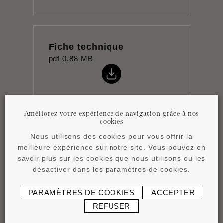
Fiche technique
pdf
0,88 MB
Améliorez votre expérience de navigation grâce à nos
cookies
Product overview
Nous utilisons des cookies pour vous offrir la
pdf
4,15 MB
meilleure expérience sur notre site. Vous pouvez en
savoir plus sur les cookies que nous utilisons ou les
désactiver dans les paramètres de cookies.
PARAMÈTRES DE COOKIES
ACCEPTER
REFUSER
Notice de pose