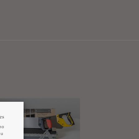
es
no
ou