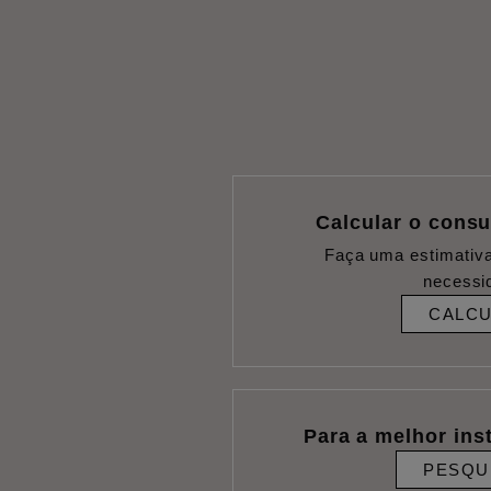
Calcular o cons
Faça uma estimativ
necessi
CALC
Para a melhor ins
PESQU