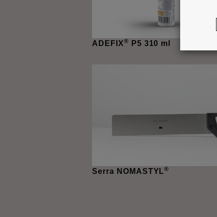
®
ADEFIX
P5 310 ml
®
Serra NOMASTYL