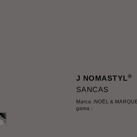
®
J NOMASTYL
SANCAS
Marca :
NOËL & MARQU
gama :