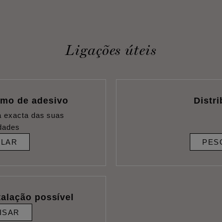
Ligações úteis
umo de adesivo
Distr
a exacta das suas
dades
ULAR
PES
talação possível
ISAR