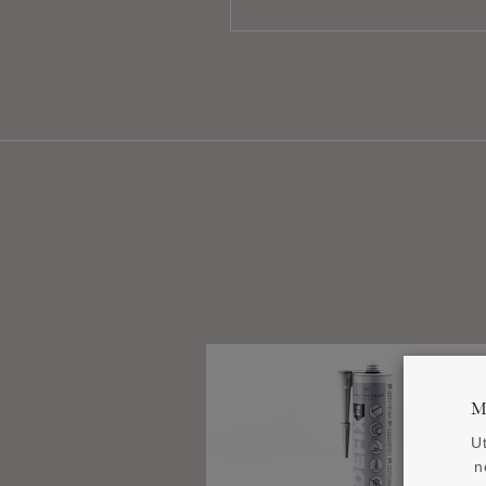
M
U
n