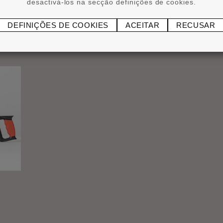
desactivá-los na secção definições de cookies.
DEFINIÇÕES DE COOKIES
ACEITAR
RECUSAR
®
ADEFIX
P5 5 kg
Caix