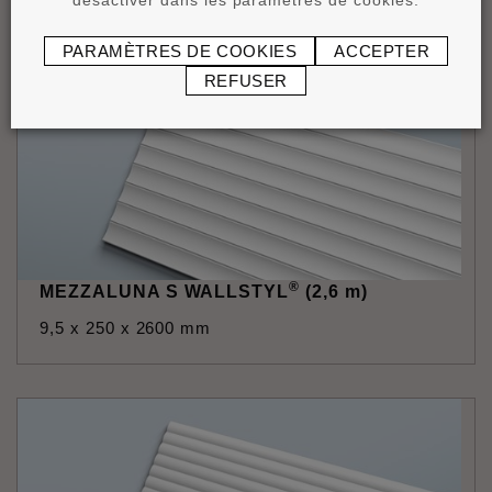
PARAMÈTRES DE COOKIES
ACCEPTER
REFUSER
®
MEZZALUNA S WALLSTYL
(2,6 m)
9,5 x 250 x 2600 mm