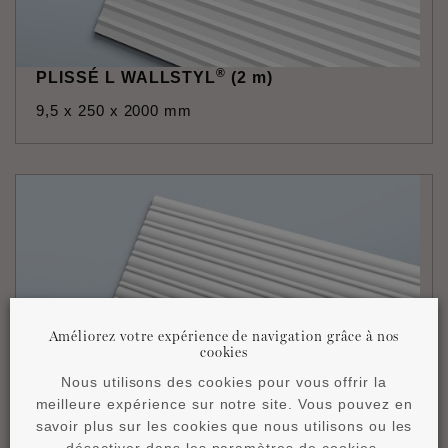
®
PLISSÉ L WALLSTYL
(2 m)
9,5 x 250 x 2000 mm
Améliorez votre expérience de navigation grâce à nos
cookies
Nous utilisons des cookies pour vous offrir la
®
CANOPÉE MIX WALLSTYL
(2 m)
meilleure expérience sur notre site. Vous pouvez en
savoir plus sur les cookies que nous utilisons ou les
9,5 x 250 x 2000 mm
désactiver dans les paramètres de cookies.