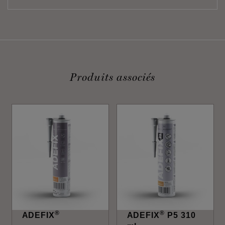
Produits associés
®
®
ADEFIX
ADEFIX
P5 310