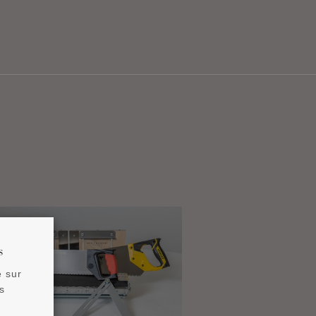
s
e sur
s