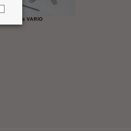
e à onglets VARIO