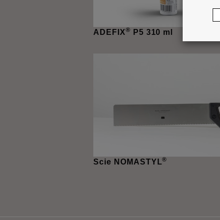
®
ADEFIX
P5 310 ml
®
Scie NOMASTYL