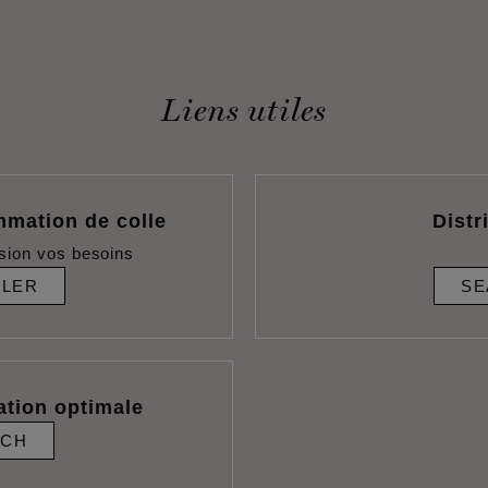
Liens utiles
mmation de colle
Distr
sion vos besoins
ULER
SE
ation optimale
RCH