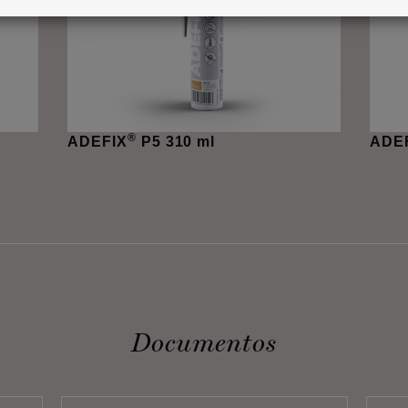
®
ADEFIX
P5 310 ml
ADE
Documentos