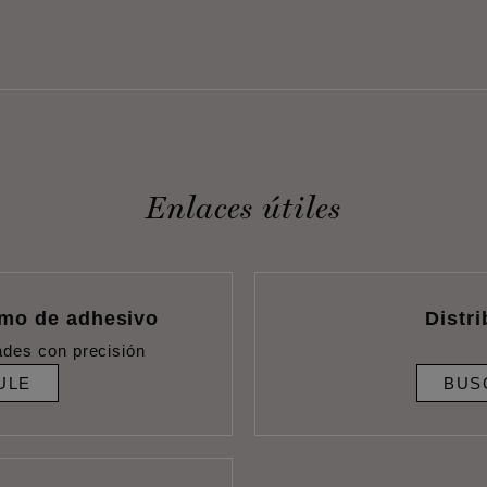
Enlaces útiles
umo de adhesivo
Distr
ades con precisión
ULE
BUS