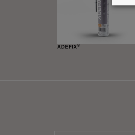
®
ADEFIX