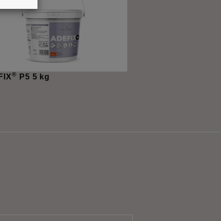
®
FIX
P5 5 kg