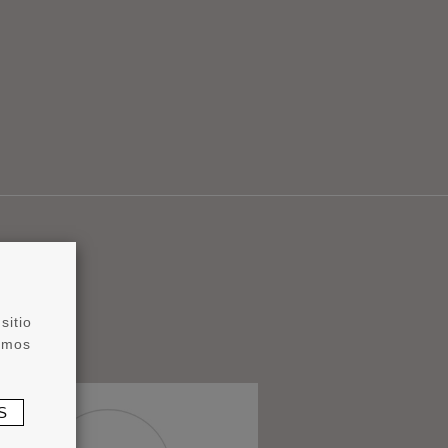
sitio
zamos
S