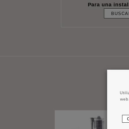
Para una insta
BUSCA
Util
web.