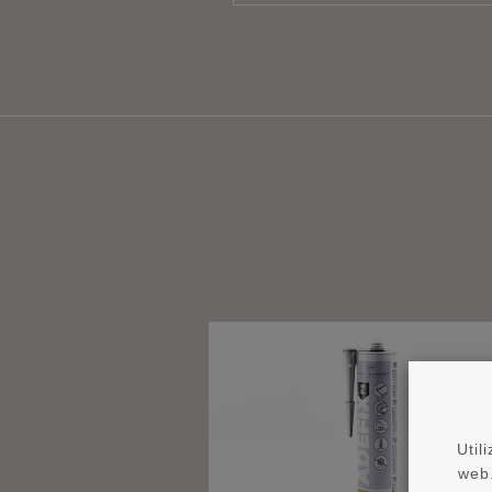
Util
web.