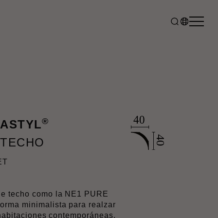
®
MASTYL
 TECHO
ET
de techo como la NE1 PURE
rma minimalista para realzar
 habitaciones contemporáneas,