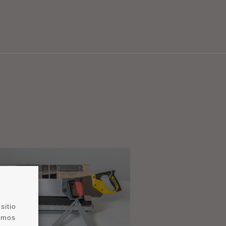
sitio
zamos