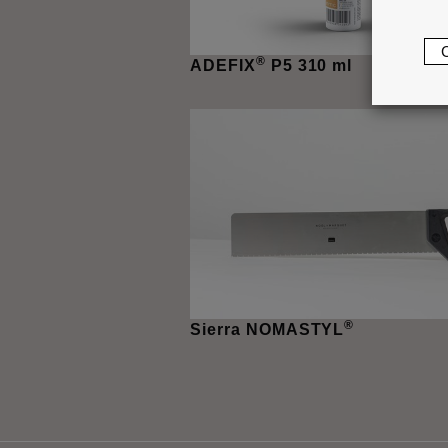
®
ADEFIX
P5 310 ml
®
Sierra NOMASTYL