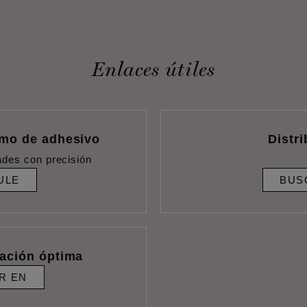
Enlaces útiles
umo de adhesivo
Distr
ades con precisión
ULE
BUS
lación óptima
R EN