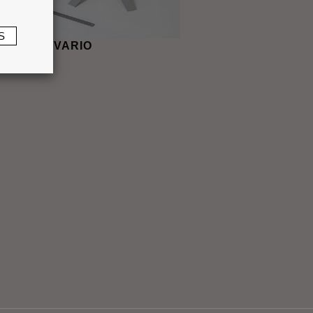
S
aingletes VARIO