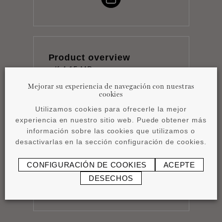
Product overview
pdf
4,15 MB
Mejorar su experiencia de navegación con nuestras
cookies
Utilizamos cookies para ofrecerle la mejor
experiencia en nuestro sitio web. Puede obtener más
información sobre las cookies que utilizamos o
desactivarlas en la sección configuración de cookies.
Instrucciones de
instalación
CONFIGURACIÓN DE COOKIES
ACEPTE
pdf
1,17 MB
DESECHOS