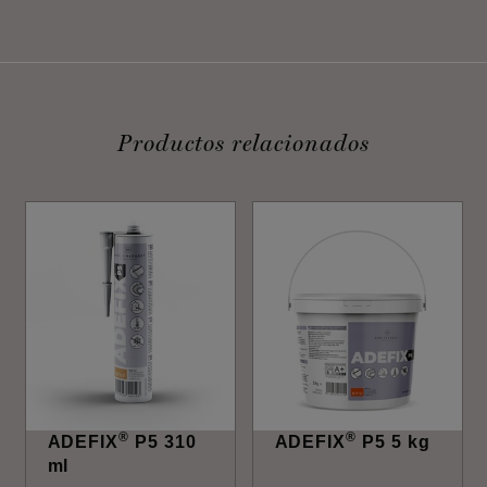
Productos relacionados
®
®
ADEFIX
P5 310
ADEFIX
P5 5 kg
ml